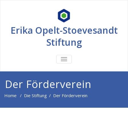
Erika Opelt-Stoevesandt
Stiftung
TOGGLE
NAVIGATION
Der Förderverein
Home
/
Die Stiftung
/
Der Förderverein